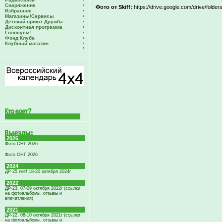
Снаряжение
Фото от Skiff:
https://drive.google.com/drive/fo
Избранное
Магазины/Сервисы
Детский приют Дружба
Дисконтная программа
Голосуем!
Фонд Клуба
Клубный магазин
2026
Фото СНГ-2026
Фото СНГ 2026
2024
ДР 25 лет! 18-20 октября 2024г
2022
ДР-23, 07-09 октября 2022г (ссылки
на фотоальбомы, отзывы и
впечатления)
2021
ДР-22, 08-10 октября 2021г (ссылки
на фотоальбомы, отзывы и