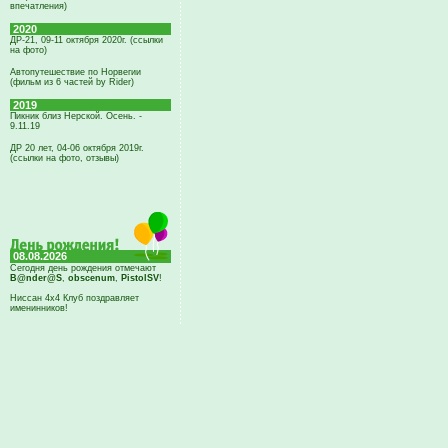
впечатления)
2020
ДР-21, 09-11 октября 2020г. (ссылки
на фото)
Автопутешествие по Норвегии
(фильм из 6 частей by Rider)
2019
Пикник близ Нерской. Осень. -
9.11.19
ДР 20 лет, 04-06 октября 2019г.
(ссылки на фото, отзывы)
08.08.2026
Сегодня день рождения отмечают
B@nder@S
,
obscenum
,
PistolSV
!
Ниссан 4х4 Клуб поздравляет
именинников!