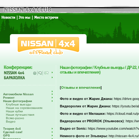
Наши фотографии / Клубные выезды / ДР-22, 
отзывы и впечатления)
[
Отзывы и впечатления
]
Автомобили Nissan
Ремонт
Фото и видео от Жарик Джана:
https://drive.g
Наши фотографии
Клубные выезды
Видеоролик от Жарик Джана:
https://youtu.be/
Наши на соревнованиях
Наши кубки
Фото и видео от Милашки:
https://cloud.mail.ru/
Наши путешествия
Всяко-разно
Видеоролик от PROROK (Ульяновск)
: https:
Видео
Видео от Sonic:
https://www.youtube.com/watch
Теория 4х4
Сделай сам!
GPS
Немного фото от Эльвиры:
http://nissan-4x4.
Радиосвязь