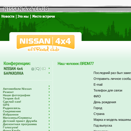
Наш человек: BRDM77
Последний раз был заме
Отправить личное сообщ
E-mail
Автомобили Nissan
Телефон для связи
Ремонт
Наши фотографии
ФИО
Теория 4х4
Сделай сам!
День рождения
GPS
Город
Радиосвязь
Снаряжение
Страна
Избранное
Магазины/Сервисы
Марка и модель машины
Детский приют Дружба
Дисконтная программа
Год выпуска
Голосуем!
Фонд Клуба