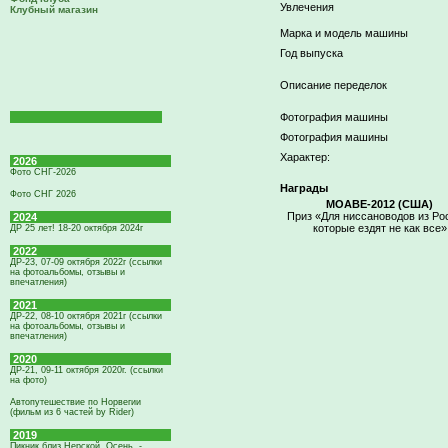
Увлечения
Клубный магазин
Марка и модель машины
Год выпуска
Описание переделок
Фотография машины
Фотография машины
Характер:
2026
Фото СНГ-2026
Награды
Фото СНГ 2026
MOABE-2012 (США)
Приз «Для ниссановодов из Ро
2024
которые ездят не как все»
ДР 25 лет! 18-20 октября 2024г
2022
ДР-23, 07-09 октября 2022г (ссылки
на фотоальбомы, отзывы и
впечатления)
2021
ДР-22, 08-10 октября 2021г (ссылки
на фотоальбомы, отзывы и
впечатления)
2020
ДР-21, 09-11 октября 2020г. (ссылки
на фото)
Автопутешествие по Норвегии
(фильм из 6 частей by Rider)
2019
Пикник близ Нерской. Осень. -