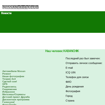
Наш человек: KABANCHIK
Последний раз был замечен:
Отправить личное сообщение:
E-mail
Автомобили Nissan
ICQ UIN
Ремонт
Наши фотографии
Телефон для связи
Теория 4х4
Сделай сам!
ФИО
GPS
День рождения
Радиосвязь
Снаряжение
Фотография
Избранное
Магазины/Сервисы
Город
Детский приют Дружба
Дисконтная программа
Страна
Голосуем!
Фонд Клуба