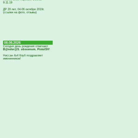
9.11.19
ДР 20 лет, 04-06 октября 2019г.
(ссылки на фото, отзывы)
08.08.2026
Сегодня день рождения отмечают
B@nder@S
,
obscenum
,
PistolSV
!
Ниссан 4х4 Клуб поздравляет
именинников!