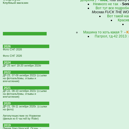
дохрена )
-
mos
,
Your bunny 
Клубный магазин
Немного не так
-
Son
Вот тут все подроб
Москва FUCK THE W
Вот такой на
Красив
Машина то хоть какая ?
-
K
Патрол, тд-42 2013 :-
2026
Фото СНГ-2026
Фото СНГ 2026
2024
ДР 25 лет! 18-20 октября 2024г
2022
ДР-23, 07-09 октября 2022г (ссылки
на фотоальбомы, отзывы и
впечатления)
2021
ДР-22, 08-10 октября 2021г (ссылки
на фотоальбомы, отзывы и
впечатления)
2020
ДР-21, 09-11 октября 2020г. (ссылки
на фото)
Автопутешествие по Норвегии
(фильм из 6 частей by Rider)
2019
Пикник близ Нерской. Осень. -