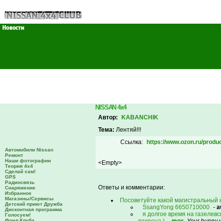
NISSAN 4x4
Автор:
KABANCHIK
Тема:
Лентяй!!!
Ссылка:
https://www.ozon.ru/produ
Автомобили Nissan
Ремонт
Наши фотографии
<Empty>
Теория 4х4
Сделай сам!
GPS
Радиосвязь
Ответы и комментарии:
Снаряжение
Избранное
Магазины/Сервисы
Посоветуйте какой магистральный 
Детский приют Дружба
SsangYong 6650710000
-
a
Дисконтная программа
я долгое время на газелевс
Голосуем!
Фонд Клуба