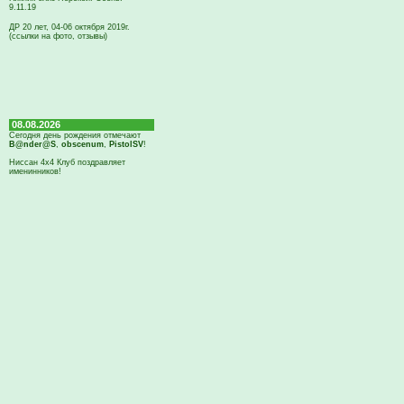
9.11.19
ДР 20 лет, 04-06 октября 2019г.
(ссылки на фото, отзывы)
08.08.2026
Сегодня день рождения отмечают
B@nder@S
,
obscenum
,
PistolSV
!
Ниссан 4х4 Клуб поздравляет
именинников!