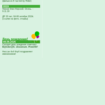
(фильм из 6 частей by Rider)
2019
Пикник близ Нерской. Осень. -
9.11.19
ДР 20 лет, 04-06 октября 2019г.
(ссылки на фото, отзывы)
08.08.2026
Сегодня день рождения отмечают
B@nder@S
,
obscenum
,
PistolSV
!
Ниссан 4х4 Клуб поздравляет
именинников!