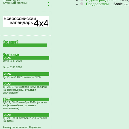
С Днем рождения!
-
Skiff
Клубный магазин
Поздравляем!
-
Sonic
,
Lu
2026
Фото СНГ-2026
Фото СНГ 2026
2024
ДР 25 лет! 18-20 октября 2024г
2022
ДР-23, 07-09 октября 2022г (ссылки
на фотоальбомы, отзывы и
впечатления)
2021
ДР-22, 08-10 октября 2021г (ссылки
на фотоальбомы, отзывы и
впечатления)
2020
ДР-21, 09-11 октября 2020г. (ссылки
на фото)
Автопутешествие по Норвегии