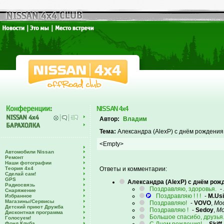
NISSAN 4x4
Автор:
Владим
Тема:
Александра (AlexP) с днём рождения
<Empty>
Автомобили Nissan
Ремонт
Наши фотографии
Теория 4х4
Ответы и комментарии:
Сделай сам!
GPS
Александра (AlexP) с днём рож
Радиосвязь
Поздравляю, здоровья.
-
Снаряжение
Поздравляю ! ! !
-
M.Us
Избранное
Магазины/Сервисы
Поздравляю!
-
VOVO
,
Мо
Детский приют Дружба
Поздравляю !
-
Sedoy
,
Мо
Дисконтная программа
Большое спасибо, друзья.
Голосуем!
Фонд Клуба