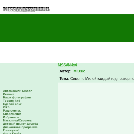
NISSAN 4x4
Автор:
M.Usic
Тема:
Семен с Милой каждый год повторяю
Автомобили Nissan
Ремонт
Наши фотографии
Теория 4х4
Сделай сам!
GPS
Радиосвязь
Снаряжение
Избранное
Магазины/Сервисы
Детский приют Дружба
Дисконтная программа
Голосуем!
Фонд Клуба