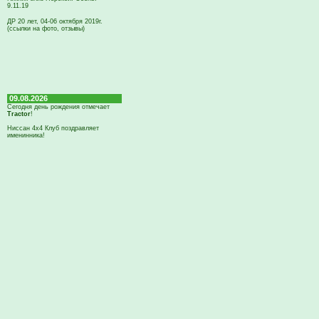
9.11.19
ДР 20 лет, 04-06 октября 2019г.
(ссылки на фото, отзывы)
09.08.2026
Сегодня день рождения отмечает
Tractor
!
Ниссан 4х4 Клуб поздравляет
именинника!