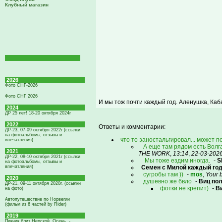
Клубный магазин
2026
Фото СНГ-2026
Фото СНГ 2026
И мы тож почти каждый год. Аленушка, Каба
2024
ДР 25 лет! 18-20 октября 2024г
2022
Ответы и комментарии:
ДР-23, 07-09 октября 2022г (ссылки
на фотоальбомы, отзывы и
что то заностальгировал... может п
впечатления)
А еще там рядом есть Волга
2021
THE WORK
,
13:14
,
22-03-202
ДР-22, 08-10 октября 2021г (ссылки
Мы тоже ездим иногда.
-
S
на фотоальбомы, отзывы и
впечатления)
Семен с Милой каждый год
сугробы там ))
-
mos
,
Your 
2020
душевно же бвло
-
Виц по
ДР-21, 09-11 октября 2020г. (ссылки
фотки не крепит)
-
В
на фото)
Автопутешествие по Норвегии
(фильм из 6 частей by Rider)
2019
Пикник близ Нерской. Осень. -