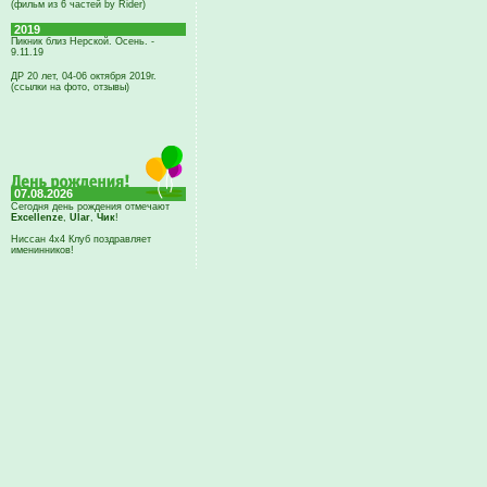
(фильм из 6 частей by Rider)
2019
Пикник близ Нерской. Осень. -
9.11.19
ДР 20 лет, 04-06 октября 2019г.
(ссылки на фото, отзывы)
07.08.2026
Сегодня день рождения отмечают
Excellenze
,
Ular
,
Чик
!
Ниссан 4х4 Клуб поздравляет
именинников!