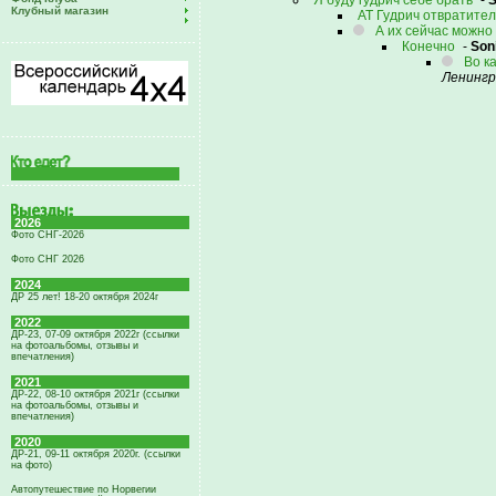
Я буду гудрич себе брать
-
S
Клубный магазин
АТ Гудрич отвратител
А их сейчас можно
Конечно
-
Son
Во к
Ленингр
2026
Фото СНГ-2026
Фото СНГ 2026
2024
ДР 25 лет! 18-20 октября 2024г
2022
ДР-23, 07-09 октября 2022г (ссылки
на фотоальбомы, отзывы и
впечатления)
2021
ДР-22, 08-10 октября 2021г (ссылки
на фотоальбомы, отзывы и
впечатления)
2020
ДР-21, 09-11 октября 2020г. (ссылки
на фото)
Автопутешествие по Норвегии