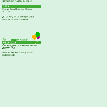
(фильм из 6 частей by Rider)
2019
Пикник близ Нерской. Осень. -
9.11.19
ДР 20 лет, 04-06 октября 2019г.
(ссылки на фото, отзывы)
06.08.2026
Сегодня день рождения отмечает
ДЕМОН770
!
Ниссан 4х4 Клуб поздравляет
именинника!