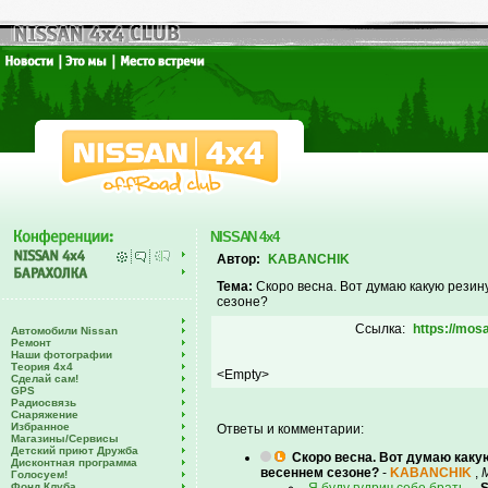
NISSAN 4x4
Автор:
KABANCHIK
Тема:
Скоро весна. Вот думаю какую резин
сезоне?
Ссылка:
https://mosa
Автомобили Nissan
Ремонт
Наши фотографии
Теория 4х4
<Empty>
Сделай сам!
GPS
Радиосвязь
Снаряжение
Избранное
Ответы и комментарии:
Магазины/Сервисы
Детский приют Дружба
Скоро весна. Вот думаю каку
Дисконтная программа
весеннем сезоне?
-
KABANCHIK
,
Голосуем!
Фонд Клуба