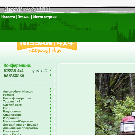
Автомобили Nissan
Ремонт
Наши фотографии
Теория 4х4
Сделай сам!
GPS
Радиосвязь
Снаряжение
Избранное
Магазины/Сервисы
Детский приют Дружба
Дисконтная программа
Голосуем!
Фонд Клуба