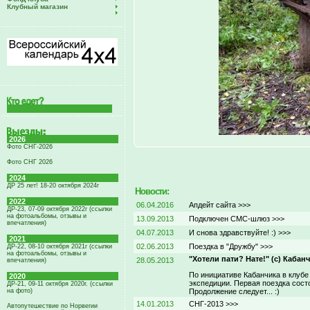
Клубный магазин
2026
Фото СНГ-2026
Фото СНГ 2026
2024
ДР 25 лет! 18-20 октября 2024г
Новости:
2022
06.04.2016
Апдейт сайта >>>
ДР-23, 07-09 октября 2022г (ссылки
на фотоальбомы, отзывы и
13.09.2013
Подключен СМС-шлюз >>>
впечатления)
04.07.2013
И снова здравствуйте! :) >>>
2021
02.06.2013
Поездка в "Дружбу" >>>
ДР-22, 08-10 октября 2021г (ссылки
на фотоальбомы, отзывы и
"Хотели пати? Нате!" (с) Кабан
28.05.2013
впечатления)
По инициативе Кабанчика в клубе
2020
экспедиции. Первая поездка сос
ДР-21, 09-11 октября 2020г. (ссылки
на фото)
Продолжение следует... :)
14.01.2013
СНГ-2013 >>>
Автопутешествие по Норвегии