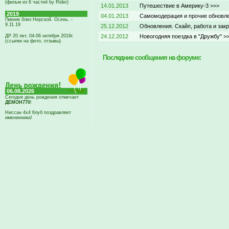
(фильм из 6 частей by Rider)
14.01.2013
Путешествие в Америку-3 >>>
2019
04.01.2013
Самомодерация и прочие обновл
Пикник близ Нерской. Осень. -
9.11.19
25.12.2012
Обновления. Скайп, работа и зак
ДР 20 лет, 04-06 октября 2019г.
24.12.2012
Новогодняя поездка в "Дружбу" >
(ссылки на фото, отзывы)
Последние сообщения на форуме:
06.08.2026
Сегодня день рождения отмечает
ДЕМОН770
!
Ниссан 4х4 Клуб поздравляет
именинника!