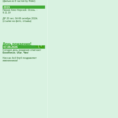
(фильм из 6 частей by Rider)
2019
Пикник близ Нерской. Осень. -
9.11.19
ДР 20 лет, 04-06 октября 2019г.
(ссылки на фото, отзывы)
07.08.2026
Сегодня день рождения отмечают
Excellenze
,
Ular
,
Чик
!
Ниссан 4х4 Клуб поздравляет
именинников!