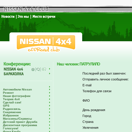
Наш человек: ПАТРУЛИЛО
Последний раз был замечен:
Отправить личное сообщение:
E-mail
Автомобили Nissan
Телефон для связи
Ремонт
Наши фотографии
Теория 4х4
ФИО
Сделай сам!
GPS
Радиосвязь
День рождения
Снаряжение
Избранное
Город
Магазины/Сервисы
Страна
Детский приют Дружба
Дисконтная программа
Увлечения
Голосуем!
Фонд Клуба