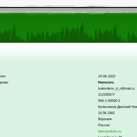
чен:
10-06-2022
ение:
Написать
kolesnikov_d_n@mail.ru
212345077
960-1-00000-2
Колесников Дмитрий Ни
16.06.1982
Воронеж
Россия
www.podonu.ru