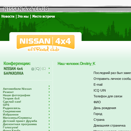
Наш человек: Dmitriy_K
Последний раз был заме
Отправить личное сообщ
E-mail
Автомобили Nissan
ICQ UIN
Ремонт
Наши фотографии
Телефон для связи
Теория 4х4
Сделай сам!
ФИО
GPS
День рождения
Радиосвязь
Снаряжение
Город
Избранное
Магазины/Сервисы
Страна
Детский приют Дружба
Дисконтная программа
Домашняя страничка
Голосуем!
Фонд Клуба