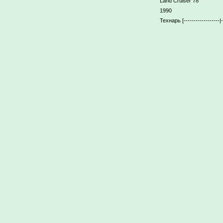
Land Cruiser 78
1990
Технарь [----------------