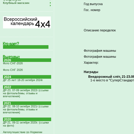
Клубный магазин
Год выпуска
Гос. номер
Описание переделок
Фотография машины
Фотография машины
2026
Характер:
Фото СНГ-2026
Фото СНГ 2026
Награды
Внедорожный слёт, 21-23.08
2024
1-е место в "СуперСтандарт
ДР 25 лет! 18-20 октября 2024г
2022
ДР-23, 07-09 октября 2022г (ссылки
на фотоальбомы, отзывы и
впечатления)
2021
ДР-22, 08-10 октября 2021г (ссылки
на фотоальбомы, отзывы и
впечатления)
2020
ДР-21, 09-11 октября 2020г. (ссылки
на фото)
Автопутешествие по Норвегии