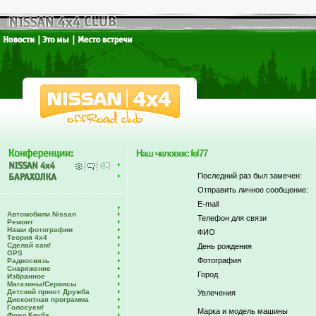
Наш человек: fel77
Последний раз был замечен:
Отправить личное сообщение:
E-mail
Автомобили Nissan
Телефон для связи
Ремонт
Наши фотографии
ФИО
Теория 4х4
Сделай сам!
День рождения
GPS
Фотография
Радиосвязь
Снаряжение
Город
Избранное
Магазины/Сервисы
Детский приют Дружба
Увлечения
Дисконтная программа
Голосуем!
Марка и модель машины
Фонд Клуба