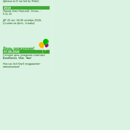
(фильм из 6 частей by Rider)
2019
Пикник близ Нерской. Осень. -
9.11.19
ДР 20 лет, 04-06 октября 2019г.
(ссылки на фото, отзывы)
07.08.2026
Сегодня день рождения отмечают
Excellenze
,
Ular
,
Чик
!
Ниссан 4х4 Клуб поздравляет
именинников!