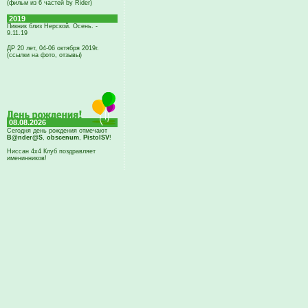
(фильм из 6 частей by Rider)
2019
Пикник близ Нерской. Осень. -
9.11.19
ДР 20 лет, 04-06 октября 2019г.
(ссылки на фото, отзывы)
08.08.2026
Сегодня день рождения отмечают
B@nder@S
,
obscenum
,
PistolSV
!
Ниссан 4х4 Клуб поздравляет
именинников!