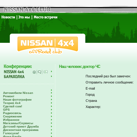
Наш человек: доктор ЧС
Последний раз был замечен:
Отправить личное сообщение:
E-mail
Автомобили Nissan
Город
Ремонт
Наши фотографии
Страна
Теория 4х4
Сделай сам!
Характер:
GPS
Радиосвязь
Снаряжение
Избранное
Магазины/Сервисы
Детский приют Дружба
Дисконтная программа
Голосуем!
Фонд Клуба