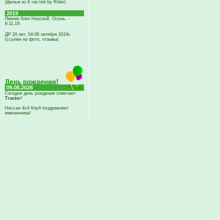
(фильм из 6 частей by Rider)
2019
Пикник близ Нерской. Осень. -
9.11.19
ДР 20 лет, 04-06 октября 2019г.
(ссылки на фото, отзывы)
09.08.2026
Сегодня день рождения отмечает
Tractor
!
Ниссан 4х4 Клуб поздравляет
именинника!