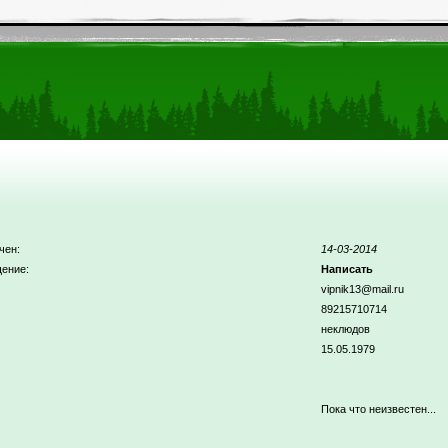
чен:
14-03-2014
ение:
Написать
vipnik13@mail.ru
89215710714
неклюдов
15.05.1979
Пока что неизвестен...