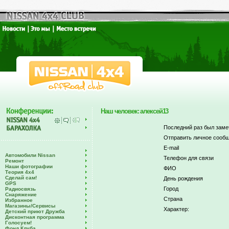
Наш человек: алексей13
Последний раз был заме
Отправить личное сообщ
E-mail
Автомобили Nissan
Телефон для связи
Ремонт
Наши фотографии
ФИО
Теория 4х4
Сделай сам!
День рождения
GPS
Город
Радиосвязь
Снаряжение
Страна
Избранное
Магазины/Сервисы
Характер:
Детский приют Дружба
Дисконтная программа
Голосуем!
Фонд Клуба