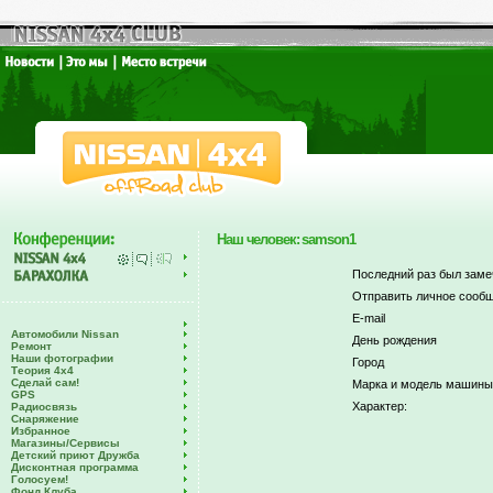
Наш человек: samson1
Последний раз был заме
Отправить личное сообщ
E-mail
Автомобили Nissan
День рождения
Ремонт
Наши фотографии
Город
Теория 4х4
Сделай сам!
Марка и модель машины
GPS
Характер:
Радиосвязь
Снаряжение
Избранное
Магазины/Сервисы
Детский приют Дружба
Дисконтная программа
Голосуем!
Фонд Клуба