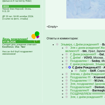
(фильм из 6 частей by Rider)
2019
Пикник близ Нерской. Осень. -
9.11.19
ДР 20 лет, 04-06 октября 2019г.
(ссылки на фото, отзывы)
<Empty>
Ответы и комментарии:
07.08.2026
Эльвира, с Днём рождения!!!
-
В
Сегодня день рождения отмечают
Excellenze
,
Ular
,
Чик
!
Эля с днем рождения! Жел
великого!!!
-
tim
,
Урал, Зареч
Ниссан 4х4 Клуб поздравляет
именинников!
C Днем рождения!!!
-
Gal
С Днём!
-
VOVO
,
Москва
,
Поздравляю !
-
Sedoy
,
Мо
С днем рождения, Эльвира..
С Днём Рожденья!!!!
-
Лайк!
-
Skiff
,
Серг
Элечка, с Днём Рождения!
Поздравляю !!!!
-
Kraeve
Поздравляю ! ! !
-
M.Usic
,
Эля, поздравляю! Здоровь
Поздравлялки!!!
-
Demon
Поздравляю!!!
-
Barmaglo
ПОЗДРАВЛЯЕМ !!!!!!!!!!!!!!!!!!!
Эля, с днём рождения!!!!