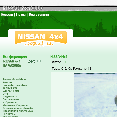
NISSAN 4x4
Автор:
ALT
Тема:
С Днём Рожденья!!!!
Автомобили Nissan
Ремонт
Наши фотографии
Теория 4х4
Сделай сам!
GPS
Радиосвязь
Снаряжение
Избранное
Магазины/Сервисы
Детский приют Дружба
Дисконтная программа
Голосуем!
Фонд Клуба