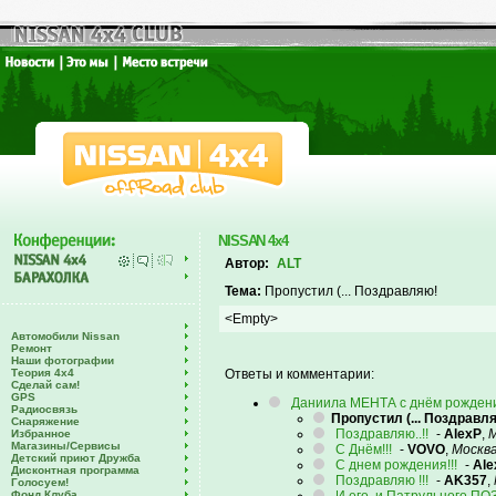
NISSAN 4x4
Автор:
ALT
Тема:
Пропустил (... Поздравляю!
<Empty>
Автомобили Nissan
Ремонт
Наши фотографии
Теория 4х4
Ответы и комментарии:
Сделай сам!
GPS
Даниила МЕНТА с днём рождени
Радиосвязь
Пропустил (... Поздравл
Снаряжение
Поздравляю..!!
-
AlexP
,
М
Избранное
Магазины/Сервисы
С Днём!!!
-
VOVO
,
Москв
Детский приют Дружба
С днем рождения!!!
-
Ale
Дисконтная программа
Поздравляю !!!
-
AK357
,
Голосуем!
Фонд Клуба