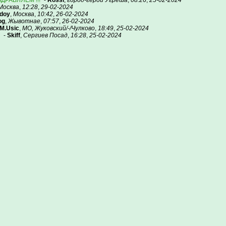
ЗДРАВЛЯЕМ !!!
-
Rossi
,
город-герой Угреша
,
08:26
,
25-02-2024
Москва
,
12:28
,
29-02-2024
doy
,
Москва
,
10:42
,
26-02-2024
og
,
Жывотнае
,
07:57
,
26-02-2024
M.Usic
,
МО, Жуковский/-/Чулково
,
18:49
,
25-02-2024
-
Skiff
,
Сергиев Посад
,
16:28
,
25-02-2024