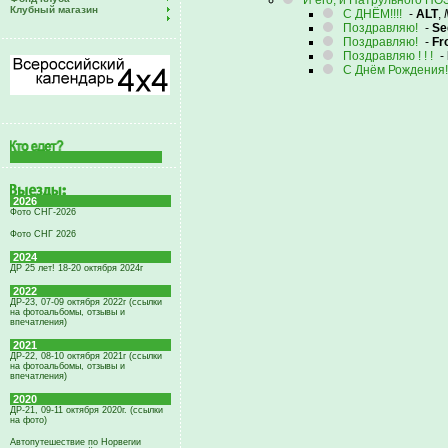
И его, и Патрульного ПО
Клубный магазин
С ДНЁМ!!!!
-
ALT
,
Поздравляю!
-
Se
Поздравляю!
-
Fr
Поздравляю ! ! !
-
С Днём Рождения!
2026
Фото СНГ-2026
Фото СНГ 2026
2024
ДР 25 лет! 18-20 октября 2024г
2022
ДР-23, 07-09 октября 2022г (ссылки
на фотоальбомы, отзывы и
впечатления)
2021
ДР-22, 08-10 октября 2021г (ссылки
на фотоальбомы, отзывы и
впечатления)
2020
ДР-21, 09-11 октября 2020г. (ссылки
на фото)
Автопутешествие по Норвегии