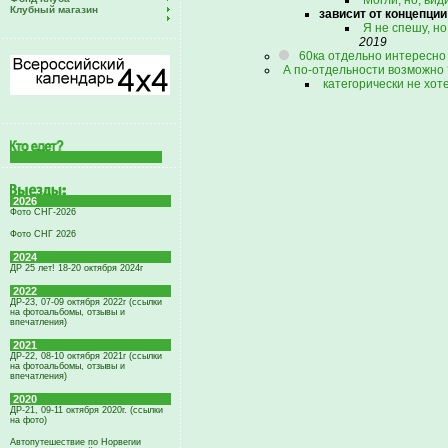
Могли, но, вид
Клубный магазин
зависит от концепци
Я не спешу, но
2019
60ка отдельно интересно
А по-отдельности возможно 
категорически не хот
2026
Фото СНГ-2026
Фото СНГ 2026
2024
ДР 25 лет! 18-20 октября 2024г
2022
ДР-23, 07-09 октября 2022г (ссылки
на фотоальбомы, отзывы и
впечатления)
2021
ДР-22, 08-10 октября 2021г (ссылки
на фотоальбомы, отзывы и
впечатления)
2020
ДР-21, 09-11 октября 2020г. (ссылки
на фото)
Автопутешествие по Норвегии