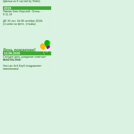
(фильм из 6 частей by Rider)
2019
Пикник близ Нерской. Осень. -
9.11.19
ДР 20 лет, 04-06 октября 2019г.
(ссылки на фото, отзывы)
10.08.2026
Сегодня день рождения отмечает
MADTALYAN
!
Ниссан 4х4 Клуб поздравляет
именинника!