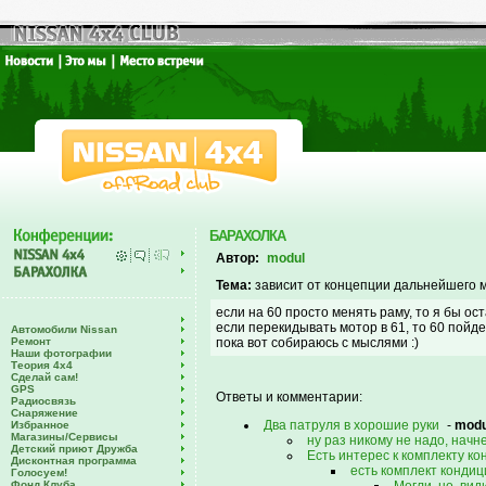
БАРАХОЛКА
Автор:
modul
Тема:
зависит от концепции дальнейшего
если на 60 просто менять раму, то я бы ос
если перекидывать мотор в 61, то 60 пойде
Автомобили Nissan
Ремонт
пока вот собираюсь с мыслями :)
Наши фотографии
Теория 4х4
Сделай сам!
GPS
Ответы и комментарии:
Радиосвязь
Снаряжение
Два патруля в хорошие руки
-
modu
Избранное
Магазины/Сервисы
ну раз никому не надо, начн
Детский приют Дружба
Есть интерес к комплекту к
Дисконтная программа
есть комплект кондиц
Голосуем!
Фонд Клуба