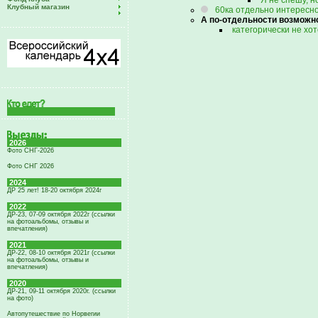
Я не спешу, н
Клубный магазин
60ка отдельно интересн
А по-отдельности возможн
категорически не хо
2026
Фото СНГ-2026
Фото СНГ 2026
2024
ДР 25 лет! 18-20 октября 2024г
2022
ДР-23, 07-09 октября 2022г (ссылки
на фотоальбомы, отзывы и
впечатления)
2021
ДР-22, 08-10 октября 2021г (ссылки
на фотоальбомы, отзывы и
впечатления)
2020
ДР-21, 09-11 октября 2020г. (ссылки
на фото)
Автопутешествие по Норвегии