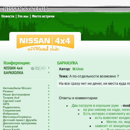
БАРАХОЛКА
Автор:
M.Usic
Тема:
А по-отдельности возможно ?
На все сразу нет ни денег, ни места куда п
Автомобили Nissan
Ремонт
Наши фотографии
Теория 4х4
Ответы и комментарии:
Сделай сам!
GPS
Два патруля в хорошие руки
-
mod
Радиосвязь
ну раз никому не надо, нач
Снаряжение
Есть интерес к комплекту к
Избранное
Магазины/Сервисы
есть комплект конди
Детский приют Дружба
Могли, но, ви
Дисконтная программа
зависит от концепц
Голосуем!
Фонд Клуба