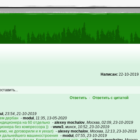
Написан:
22-10-2019
оставить...
Ответить
Ответить с цитатой
·
ul
,
23:54
,
21-10-2019
нем дербан
-
modul
,
11:35
,
13-05-2020
ондиционера на 60 отдельно
-
alexey mochalov
,
Москва
,
02:09
,
23-10-2019
ционера без компрессора ))
-
www3
,
минск
,
10:52
,
23-10-2019
димо, не договорили и я уехал)
-
alexey mochalov
,
Москва
,
12:13
,
23-10-2019
ии дальнейшего машиностроения
-
modul
,
07:55
,
23-10-2019