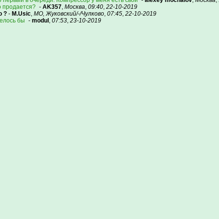
о первый в очереди. Компрессор у меня есть свой
-
alexey mochalov
,
Москва
,
о продается?
-
AK357
,
Москва
,
09:40
,
22-10-2019
о ?
-
M.Usic
,
МО, Жуковский/-/Чулково
,
07:45
,
22-10-2019
телось бы
-
modul
,
07:53
,
23-10-2019